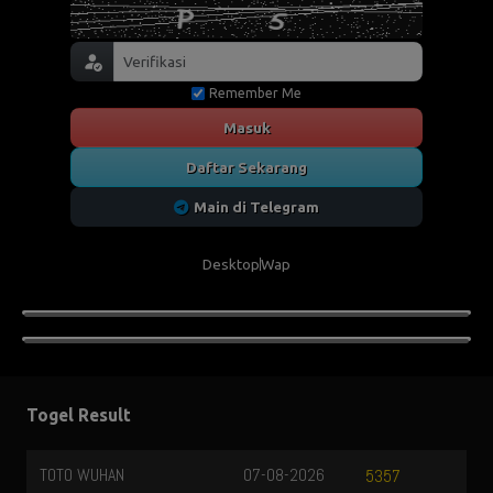
Remember Me
Masuk
Daftar Sekarang
Main di Telegram
Desktop
Wap
Togel Result
TOTO WUHAN
07-08-2026
5357